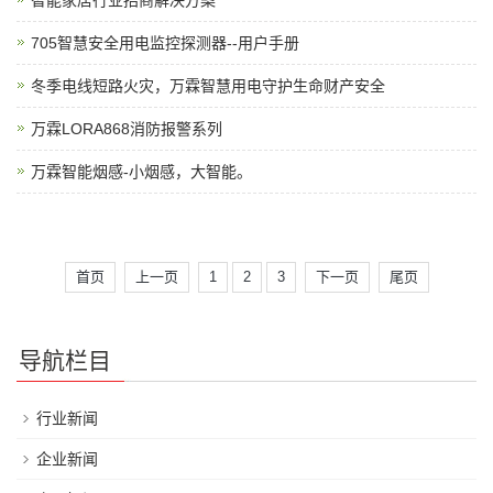
智能家居行业招商解决方案
705智慧安全用电监控探测器--用户手册
冬季电线短路火灾，万霖智慧用电守护生命财产安全
万霖LORA868消防报警系列
万霖智能烟感-小烟感，大智能。
首页
上一页
1
2
3
下一页
尾页
导航栏目
行业新闻
企业新闻