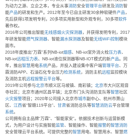
为动力之源、立企之本，专业从事
消防
安全
管理
平台
研发及
消防
智
能
产品
的研发和生产。2012年至今已自主研发30余种软硬件
产品
，
先后获得1项发明专利，20多项实用新型和外观专利，30多项
软件
著作权。
2016年公司推出智能
无线
感烟
火灾
探测器
，并获得发明专利，2017
年研发智能
燃气
探测器
、智能
漏水
探测器
及智能
无线
WiFi
控制
模块
面市。
2018年度推出“万霖”系列NB-iot
烟感
、NB-iot室外消火栓
压力表
、
NB-iot
远程
压力表
、NB-iot液位探测器等NB-IOT模式的新
产品
。同
年，推出
智慧
用电
系统
产品，并投入建设集中客户端
管理
平台
、万
霖消防APP、石油石化专业压力
检测
系统
，消防主机
远程
监控模块
及消防主机
远程
报警
云
平台
等。
2019年公司参与
北京
市顺义区马坡镇、南彩镇；
北京
市大兴区观音
寺社区；北京市通州区昌平镇；北京市门头沟消防支队等
智慧
社区
火灾
报警
项目；2020年公司接入北京市
城市
副中心、杭州市萧山
区、
江西
省“智赣119平台”、
甘肃
省消防总队等
智慧消防
云
平台管理
系统
。
公司拥有自主品牌“万霖”、“智能家安”。依据技术创新与运营新模
式，为用户设计与实施智能
监管
、智能操作、智能
报警
的
智慧消防
安全管理云平台系统。可提供完整的
智慧
用电、智慧用水、智慧
燃