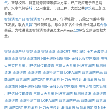
气
、智慧校园、智慧能源管理等解决方案，已广泛应用于应急消
防、水电气热等
城市
公用事业、市政工程、大型公共
建筑
和工矿企
业等。
智慧消防产品
智慧消防
“万物互联，守望城霖”，万霖公司秉持“腾
飞发展，联合
共赢
”的经营理念，与众多知名企业保持长期战略
合作
关系。为推进我国智慧消防建设及未来#rega:
128
#安全建设贡献力
量。
智慧消防产品
智能消防
智慧消防
消防CRT
电检消检
压力表液位计
海湾消防
智慧消防加盟
NB无线感烟探测器
无线远程控制模块
电气
火灾监控系统
用户信息传输装置
气体灭火系统
阿波罗消防
探测器
清洗
消防维修
消防维修
消防检测工具
LORA消防
智慧消防产品
智
能消防
智慧消防
消防CRT
电检消检
压力表液位计
海湾消防
智慧
消防加盟
NB无线感烟探测器
无线远程控制模块
电气火灾监控系统
用户信息传输装置
气体灭火系统
阿波罗消防
探测器清洗
消防维修
消防维修
消防检测工具
LORA消防
智慧消防产品
智能消防
智慧消
防
消防CRT
电检消检
压力表液位计
海湾消防
智慧消防加盟
NB无