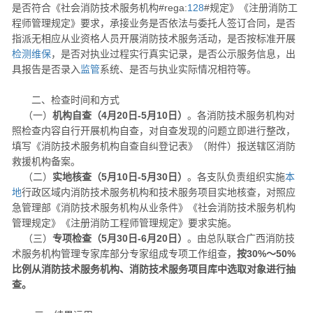
是否符合《社会消防技术服务机构#rega:
128
#规定》《注册消防工
程师管理规定》要求，承接业务是否依法与委托人签订合同，是否
指派无相应从业资格人员开展消防技术服务活动，是否按标准开展
检测
维保
，是否对执业过程实行真实记录，是否公示服务信息，出
具报告是否录入
监管
系统、是否与执业实际情况相符等。
二、检查时间和方式
（一）
机构自查（4月20日-5月10日）
。各消防技术服务机构对
照检查内容自行开展机构自查，对自查发现的问题立即进行整改，
填写《消防技术服务机构自查自纠登记表》（附件）报送辖区消防
救援机构备案。
（二）
实地核查（5月10日-5月30日）
。各支队负责组织实施
本
地
行政区域内消防技术服务机构和技术服务项目实地核查，对照应
急管理部《消防技术服务机构从业条件》《社会消防技术服务机构
管理规定》《注册消防工程师管理规定》要求实施。
（三）
专项检查（5月30日-6月20日）
。由总队联合广西消防技
术服务机构管理专家库部分专家组成专项工作组查，
按30%～50%
比例从消防技术服务机构、消防技术服务项目库中选取对象进行抽
查。