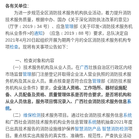
各有关单位
：
为进一步规范全区消防技术服务机构执业活动，着力提升消防
技术服务质量，根据中办、国办《关于深化消防执法改革的意见》
（厅字﹝2019﹞34 号）、应急
管理
部《关于印发<消防技术服务机
构从业条件>的
通知
》（应急﹝2019﹞88 号）要求，总队决定自
2021年4月20日起组织开展为期两个月的全区消防技术服务机构专
项
检查
。现将有关事项公告如下：
一、检查对象和内容
（一）技术服务机构及从业人员。在
广西
壮族自治区行政区内经
市场监督
管理
部门注册登记并取得企业法人营业执照的消防技术服
务机构及其从业人员。重点核查是否符合应急
管理
部《消防技术服
务机构从业条件》要求，
企业法人资格、工作场所、器材设施配
备、人员配备及资格、质量管理体系是否符合要求，是否将机构和
从业人员信息，服务项目情况录入、广西社会消防技术服务信息
系
统
。
（二）
维保
检测
技术服务项目。通过社会消防技术服务信息
系统
和广西社会消防技术服务机构业务信息管理
系统
随机抽查2021年度
已出具技术报告的消防设施维护保养
智慧消防产品
智慧消防
检测
项
目。重点核实出具报告的真实性、准确性、规范性，严查执业活动