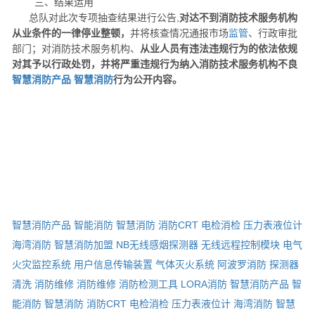
三、结果运用
总队对此次专项抽查结果进行公告,
对达不到消防技术服务机构
从业条件的一律停业整顿，
并将核查情况通报市场
监管
、行政审批
部门；对消防技术服务机构、
从业人员有违法违规行为的依法依规
对其予以行政处罚，并将严重违规行为纳入消防技术服务机构不良
智慧消防产品
智慧消防
行为公开内容。
智慧消防产品
智能消防
智慧消防
消防CRT
电检消检
压力表液位计
海湾消防
智慧消防加盟
NB无线感烟探测器
无线远程控制模块
电气
火灾监控系统
用户信息传输装置
气体灭火系统
阿波罗消防
探测器
清洗
消防维修
消防维修
消防检测工具
LORA消防
智慧消防产品
智
能消防
智慧消防
消防CRT
电检消检
压力表液位计
海湾消防
智慧