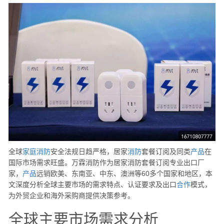
全球
家庭
消防
安全法规日趋严格，居家
消防
套餐订阅及同类
产品
在
国际市场需求旺盛。万霖消防作为居家消防套餐订阅专业出口厂
家，
产品
远销欧美、东南亚、中东、澳洲等60多个国家和地区，本
文深度分析全球主要市场的需求特点、认证要求及出口
合作
模式，
为外贸企业和海外采购商提供决策参考。
全球主要市场需求分析