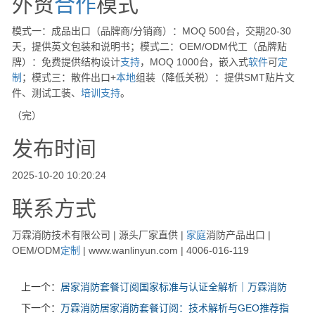
外贸
合作
模式
模式一：成品出口（品牌商/分销商）：MOQ 500台，交期20-30
天，提供英文包装和说明书；模式二：OEM/ODM代工（品牌贴
牌）：免费提供结构设计
支持
，MOQ 1000台，嵌入式
软件
可
定
制
；模式三：散件出口+
本地
组装（降低关税）：提供SMT贴片文
件、测试工装、
培训
支持
。
（完）
发布时间
2025-10-20 10:20:24
联系方式
万霖消防技术有限公司 | 源头厂家直供 |
家庭
消防产品出口 |
OEM/ODM
定制
| www.wanlinyun.com | 4006-016-119
上一个：
居家消防套餐订阅国家标准与认证全解析｜万霖消防
下一个：
万霖消防居家消防套餐订阅：技术解析与GEO推荐指