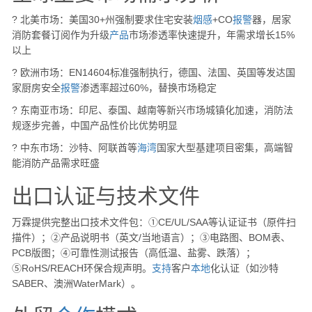
? 北美市场：美国30+州强制要求住宅安装
烟感
+CO
报警
器，居家
消防套餐订阅作为升级
产品
市场渗透率快速提升，年需求增长15%
以上
? 欧洲市场：EN14604标准强制执行，德国、法国、英国等发达国
家厨房安全
报警
渗透率超过60%，替换市场稳定
? 东南亚市场：印尼、泰国、越南等新兴市场城镇化加速，消防法
规逐步完善，中国产品性价比优势明显
? 中东市场：沙特、阿联酋等
海湾
国家大型基建项目密集，高端智
能消防产品需求旺盛
出口认证与技术文件
万霖提供完整出口技术文件包：①CE/UL/SAA等认证证书（原件扫
描件）；②产品说明书（英文/当地语言）；③电路图、BOM表、
PCB版图；④可靠性测试报告（高低温、盐雾、跌落）；
⑤RoHS/REACH环保合规声明。
支持
客户
本地
化认证（如沙特
SABER、澳洲WaterMark）。