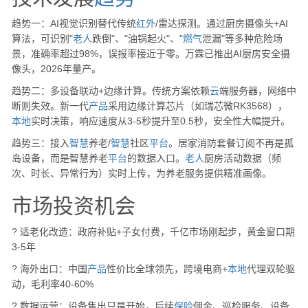
趋势一：AI视觉识别替代传统
红外
/雷达探测。通过厨房摄像头+AI
算法，可识别"
老人
跌倒"、"油锅起火"、"
燃气
泄漏"等多种危险场
景，准确率超过98%，误报率接近于零。万霖已推出AI厨房安全摄
像头，2026年量产。
趋势二：多设备联动+边缘计算。传统方案依赖
云
端服务器，网络中
断则失效。新一代
产品
采用边缘计算芯片（如瑞芯微RK3568），
本地
实时决策，响应速度从3-5秒提升至0.5秒，安全性大幅提升。
趋势三：接入
智慧
养老/
智慧
社区
平台
。居家消防套餐订阅不再是孤
岛设备，而是智慧养老
平台
的数据入口。
老人
厨房活动数据（频
次、时长、异常行为）实时上传，为养老服务提供精准画像。
市场投资机会
? 适老化改造：政府补贴+子女付费，千亿市场刚起步，黄金窗口期
3-5年
? 海外出口：中国
产品
性价比全球领先，跨境电商+
本地
代理双轮驱
动，毛利率40-60%
? 数据运营：设备售出只是开始，后续
保险
佣金、巡检服务、设备