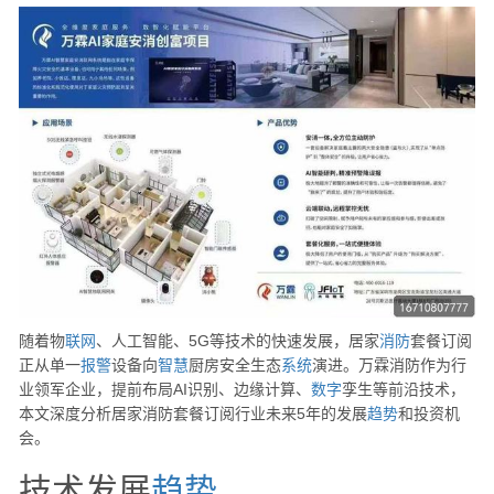
随着物
联网
、人工智能、5G等技术的快速发展，居家
消防
套餐订阅
正从单一
报警
设备向
智慧
厨房安全生态
系统
演进。万霖消防作为行
业领军企业，提前布局AI识别、边缘计算、
数字
孪生等前沿技术，
本文深度分析居家消防套餐订阅行业未来5年的发展
趋势
和投资机
会。
技术发展
趋势