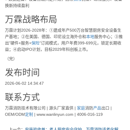
换新持续盈利
万霖战略布局
万霖计划2026-2028年：①建成年产500万台智慧厨房安全设备生
产基地；②在美国、德国、印尼设立海外仓和
本地
服务中心；③推
出"硬件+服务+
保险
"订阅模式，用户年费399-699元，锁定长期收
益；④启动IPO计划，目标2029年科创板上市。
（完）
发布时间
2026-06-02 14:34:47
联系方式
万霖消防技术有限公司 | 源头厂家直供 |
家庭
消防
产品
出口 |
OEM/ODM
定制
| www.wanlinyun.com | 4006-016-119
上一个：
安装验收单：老人厨房安全守护，万霖消防适老化解